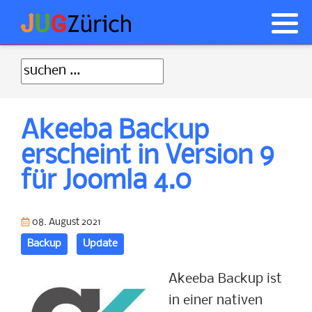
Anmelden
Was ist Joomla! ?
Akeeba Backup Tipps
NorrNext
Geschichte von Joomla
JCE Tipps
Akeeba Backup
Wie anfangen
Probleme nach Updates
erscheint in Version 9
CSS Tipps
JUGs
für Joomla 4.0
Allgemeine Tipps
08. August 2021
Backup
Update
Akeeba Backup ist
in einer nativen