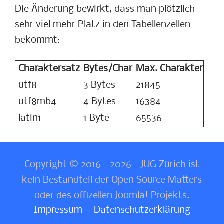
Die Änderung bewirkt, dass man plötzlich
sehr viel mehr Platz in den Tabellenzellen
bekommt:
Charaktersatz
Bytes/Char
Max. Charakter
utf8
3 Bytes
21845
utf8mb4
4 Bytes
16384
latin1
1 Byte
65536
Copyright © 2016 - 2026 - JUG Zürich ist
kein Bestandteil der Open Source Matters
oder des offizellen Joomla! Projekts.
Impressum
Datenschutzerklärung