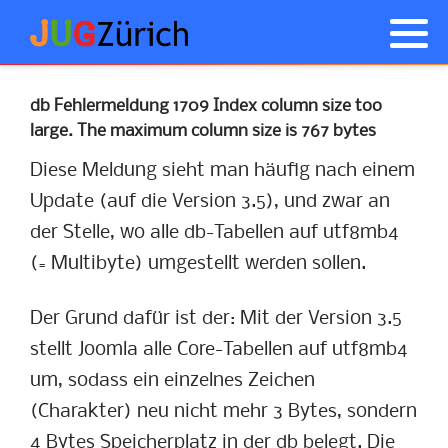
Anmelden
Was ist Joomla! ?
Akeeba Backup Tipps
NorrNext
db Fehlermeldung 1709 Index column size too
large. The maximum column size is 767 bytes
Geschichte von Joomla
JCE Tipps
Diese Meldung sieht man häufig nach einem
Wie anfangen
Probleme nach Updates
Update (auf die Version 3.5), und zwar an
der Stelle, wo alle db-Tabellen auf utf8mb4
CSS Tipps
JUGs
(= Multibyte) umgestellt werden sollen.
Allgemeine Tipps
Der Grund dafür ist der: Mit der Version 3.5
stellt Joomla alle Core-Tabellen auf utf8mb4
um, sodass ein einzelnes Zeichen
(Charakter) neu nicht mehr 3 Bytes, sondern
4 Bytes Speicherplatz in der db belegt. Die