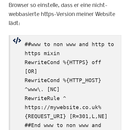
Browser so einstelle, dass er eine nicht-
webbasierte https-Version meiner Website
lädt:
##www to non www and http to
https mixin
RewriteCond %{HTTPS} off
[OR]
RewriteCond %{HTTP_HOST}
^www\. [NC]
RewriteRule ^
https://mywebsite.co.uk%
{REQUEST_URI} [R=301,L,NE]
##End www to non www and