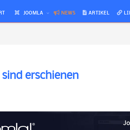
RT
JOOMLA
NEWS
ARTIKEL
LI
 sind erschienen