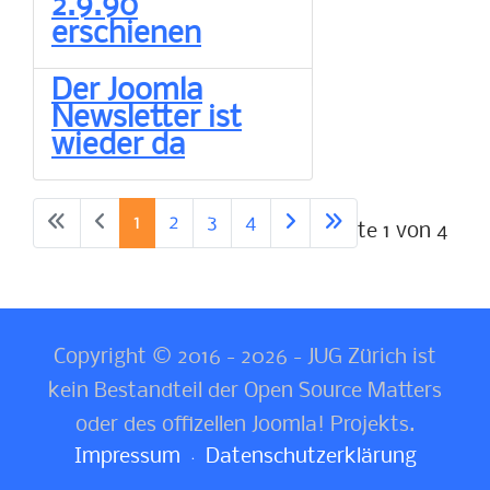
2.9.90
erschienen
Der Joomla
Newsletter ist
wieder da
1
2
3
4
Seite 1 von 4
Copyright © 2016 - 2026 - JUG Zürich ist
kein Bestandteil der Open Source Matters
oder des offizellen Joomla! Projekts.
Impressum
Datenschutzerklärung