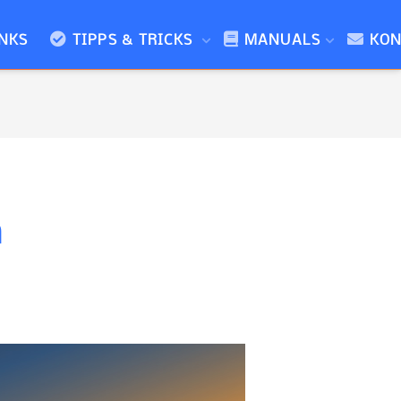
NKS
TIPPS & TRICKS
MANUALS
KON
n