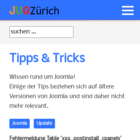
Anmelden
Was ist Joomla! ?
Akeeba Backup Tipps
NorrNext
Geschichte von Joomla
JCE Tipps
Tipps & Tricks
Wie anfangen
Probleme nach Updates
CSS Tipps
JUGs
Wissen rund um Joomla!
Einige der Tips beziehen sich auf ältere
Allgemeine Tipps
Versionen von Joomla und sind daher nicht
mehr relevant.
Joomla
Update
Fehlermeldung Table 'xxx_postinstall_cpanels'