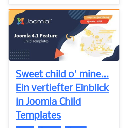
Sweet child o' mine...
Ein vertiefter Einblick
in Joomla Child
Templates