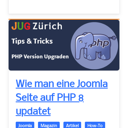
Wie man eine Joomla
Seite auf PHP 8
updatet
Joomla
Magazin
Artikel
How-To