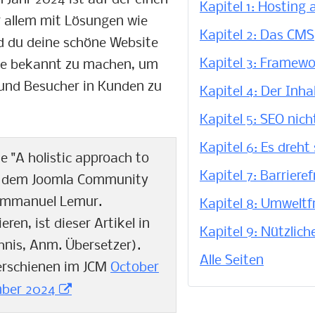
m Jahr 2024 ist auf der einen
Kapitel 1: Hosting 
vor allem mit Lösungen wie
Kapitel 2: Das CMS
ld du deine schöne Website
Kapitel 3: Framew
 sie bekannt zu machen, um
 und Besucher in Kunden zu
Kapitel 4: Der Inha
Kapitel 5: SEO nic
Kapitel 6: Es dreht
ie "A holistic approach to
Kapitel 7: Barrieref
us dem Joomla Community
 Emmanuel Lemur.
Kapitel 8: Umweltf
ren, ist dieser Artikel in
Kapitel 9: Nützlic
chnis, Anm. Übersetzer).
Alle Seiten
s erschienen im JCM
October
ber 2024