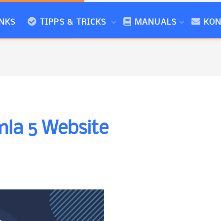
NKS
TIPPS & TRICKS
MANUALS
KON
mla 5 Website